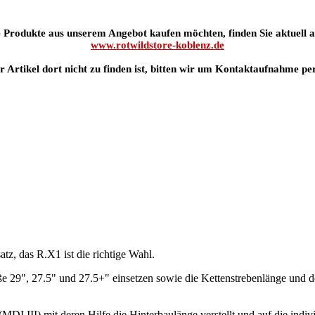
 Produkte aus unserem Angebot kaufen möchten, finden Sie aktuell al
www.rotwildstore-koblenz.de
er Artikel dort nicht zu finden ist, bitten wir um Kontaktaufnahme pe
tz, das R.X1 ist die richtige Wahl.
 29", 27.5" und 27.5+" einsetzen sowie die Kettenstrebenlänge und de
(MDI III) mit deren Hilfe die Hinterbaulänge verstellt und auf die ind