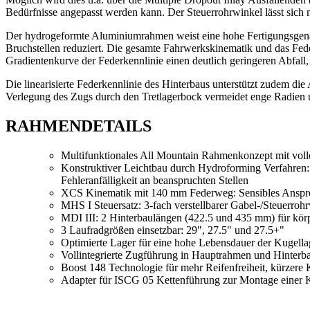
Bedürfnisse angepasst werden kann. Der Steuerrohrwinkel lässt sich m
Der hydrogeformte Aluminiumrahmen weist eine hohe Fertigungsgena
Bruchstellen reduziert. Die gesamte Fahrwerkskinematik und das Fed
Gradientenkurve der Federkennlinie einen deutlich geringeren Abfall,
Die linearisierte Federkennlinie des Hinterbaus unterstützt zudem die
Verlegung des Zugs durch den Tretlagerbock vermeidet enge Radien u
RAHMENDETAILS
Multifunktionales All Mountain Rahmenkonzept mit volle
Konstruktiver Leichtbau durch Hydroforming Verfahren:
Fehleranfälligkeit an beanspruchten Stellen
XCS Kinematik mit 140 mm Federweg: Sensibles Anspre
MHS I Steuersatz: 3-fach verstellbarer Gabel-/Steuerroh
MDI III: 2 Hinterbaulängen (422.5 und 435 mm) für kör
3 Laufradgrößen einsetzbar: 29", 27.5" und 27.5+"
Optimierte Lager für eine hohe Lebensdauer der Kugell
Vollintegrierte Zugführung in Hauptrahmen und Hinter
Boost 148 Technologie für mehr Reifenfreiheit, kürzere 
Adapter für ISCG 05 Kettenführung zur Montage einer 