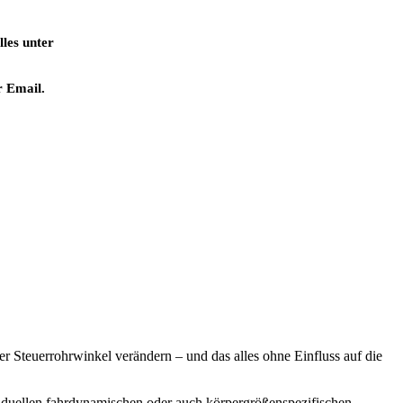
les unter
r Email.
r Steuerrohrwinkel verändern – und das alles ohne Einfluss auf die
ividuellen fahrdynamischen oder auch körpergrößenspezifischen