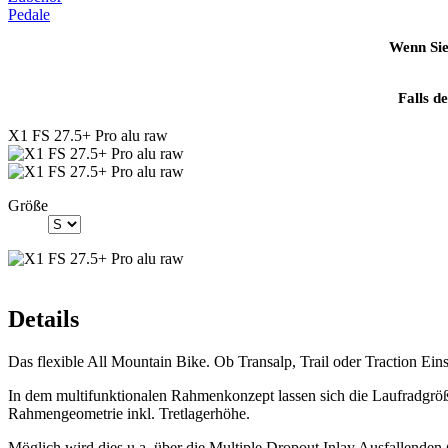
Pedale
Wenn Sie
Falls d
X1 FS 27.5+ Pro alu raw
Größe
Details
Das flexible All Mountain Bike. Ob Transalp, Trail oder Traction Einsa
In dem multifunktionalen Rahmenkonzept lassen sich die Laufradgröße
Rahmengeometrie inkl. Tretlagerhöhe.
Möglich wird dies u.a. über die Multiple Dropout Inlay Ausfallenden 