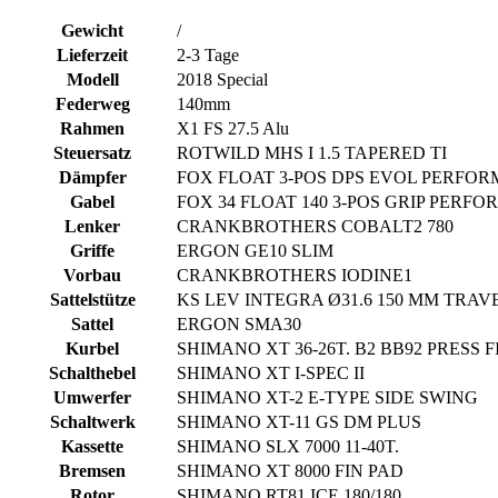
Gewicht
/
Lieferzeit
2-3 Tage
Modell
2018 Special
Federweg
140mm
Rahmen
X1 FS 27.5 Alu
Steuersatz
ROTWILD MHS I 1.5 TAPERED TI
Dämpfer
FOX FLOAT 3-POS DPS EVOL PERFO
Gabel
FOX 34 FLOAT 140 3-POS GRIP PERF
Lenker
CRANKBROTHERS COBALT2 780
Griffe
ERGON GE10 SLIM
Vorbau
CRANKBROTHERS IODINE1
Sattelstütze
KS LEV INTEGRA Ø31.6 150 MM TRAVEL 
Sattel
ERGON SMA30
Kurbel
SHIMANO XT 36-26T. B2 BB92 PRESS F
Schalthebel
SHIMANO XT I-SPEC II
Umwerfer
SHIMANO XT-2 E-TYPE SIDE SWING
Schaltwerk
SHIMANO XT-11 GS DM PLUS
Kassette
SHIMANO SLX 7000 11-40T.
Bremsen
SHIMANO XT 8000 FIN PAD
Rotor
SHIMANO RT81 ICE 180/180