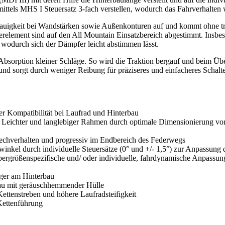
ittels MHS I Steuersatz 3-fach verstellen, wodurch das Fahrverhalten w
uigkeit bei Wandstärken sowie Außenkonturen auf und kommt ohne tra
erelement sind auf den All Mountain Einsatzbereich abgestimmt. Insb
 wodurch sich der Dämpfer leicht abstimmen lässt.
 Absorption kleiner Schläge. So wird die Traktion bergauf und beim Über
nd sorgt durch weniger Reibung für präziseres und einfacheres Schalt
r Kompatibilität bei Laufrad und Hinterbau
 Leichter und langlebiger Rahmen durch optimale Dimensionierung von
chverhalten und progressiv im Endbereich des Federwegs
rwinkel durch individuelle Steuersätze (0° und +/- 1,5°) zur Anpassun
pergrößenspezifische und/ oder individuelle, fahrdynamische Anpass
ager am Hinterbau
bau mit geräuschhemmender Hülle
Kettenstreben und höhere Laufradsteifigkeit
Kettenführung