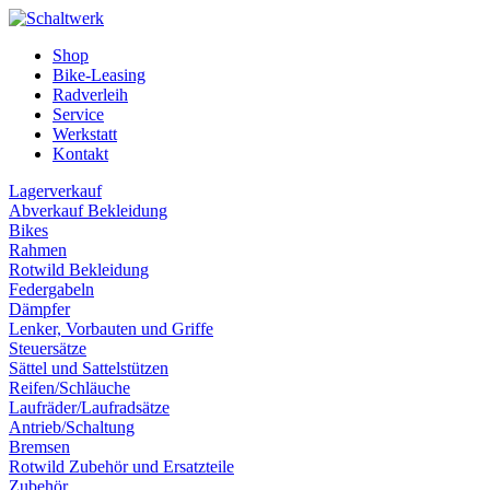
Shop
Bike-Leasing
Radverleih
Service
Werkstatt
Kontakt
Lagerverkauf
Abverkauf Bekleidung
Bikes
Rahmen
Rotwild Bekleidung
Federgabeln
Dämpfer
Lenker, Vorbauten und Griffe
Steuersätze
Sättel und Sattelstützen
Reifen/Schläuche
Laufräder/Laufradsätze
Antrieb/Schaltung
Bremsen
Rotwild Zubehör und Ersatzteile
Zubehör