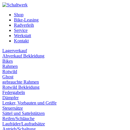
Shop
Bike-Leasing
Radverleih
Service
Werkstatt
Kontakt
Lagerverkauf
Abverkauf Bekleidung
Bikes
Rahmen
Rotwild
Ghost
gebrauchte Rahmen
Rotwild Bekleidung
Federgabeln
Dämpfer
Lenker, Vorbauten und Griffe
Steuersätze
Sättel und Sattelstützen
Reifen/Schläuche
Laufräder/Laufradsätze
Antrieb/Schaltung