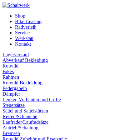
Shop
Bike-Leasing
Radverleih
Service
Werkstatt
Kontakt
Lagerverkauf
Abverkauf Bekleidung
Rotwild
Bikes
Rahmen
Rotwild Bekleidung
Federgabeln
Dämpfer
Lenker, Vorbauten und Griffe
Steuersätze
Sättel und Sattelstützen
Reifen/Schläuche
Laufräder/Laufradsätze
Antrieb/Schaltung
Bremsen
Rotwild Zubehör und Ersatzteile